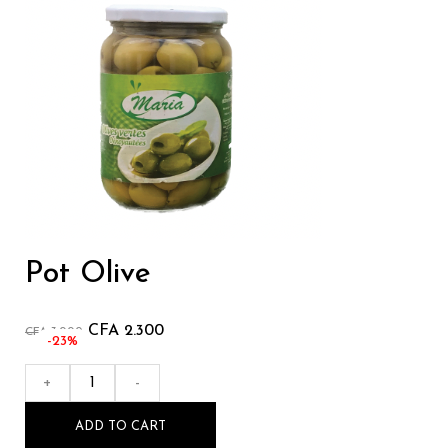
Pot Olive
CFA
2.300
CFA
3.000
-23%
+
-
ADD TO CART