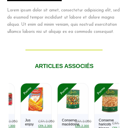
Lorem ipsum dolor sit amet, consectetur adipisicing elit, sed
do eiusmod tempor incididunt ut labore et dolore magna
aliqua. Ut enim ad minim veniam, quis nostrud exercitation
ullamco laboris nisi ut aliquip ex ea commodo consequat.
ARTICLES ASSOCIÉS
Promo
Promo
Promo
P
Jus
Conserve
Conserve
3.000
CFA
3.000
CFA
3.000
CFA
3.000
enjoy
macédoine
haricots
.300
CFA
2.300
CFA
2.300
CFA
2.300